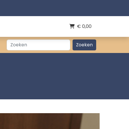
€
0,00
Zoeken