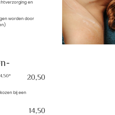
htverzorging en
ngen worden door
en)
en-
14,50*
20,50
ekozen bij een
14,50