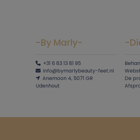
-By Marly-
-Di
+31 6 83 13 81 95
Behan
info@bymarlybeauty-feet.nl
Webs
Anemoon 4, 5071 GR
De pra
Udenhout
Afspr