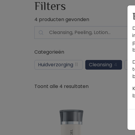
Filters
4
producten gevonden
D
Zoek
i
p
b
Categorieën
D
Huidverzorging
11
Cleansing
4
Pe
t
b
Toont alle 4 resultaten
K
b