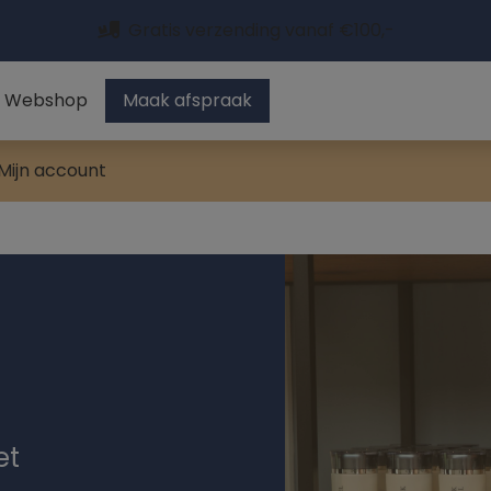
Gratis verzending vanaf €100,-
Webshop
Maak afspraak
Mijn account
et