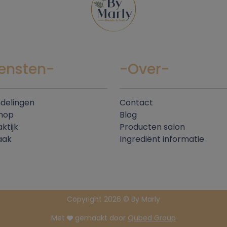
ensten-
-Over-
delingen
Contact
hop
Blog
ktijk
Producten salon
aak
Ingrediënt informatie
Copyright 2026 © By Marly
Met
gemaakt door
Qubed Group